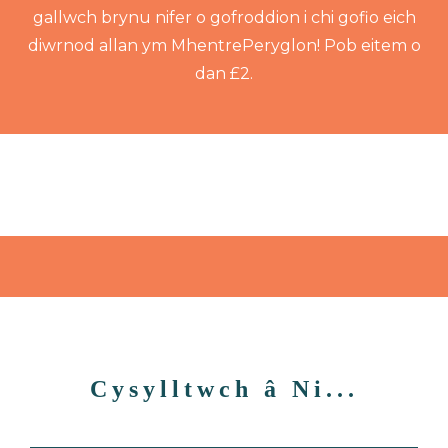
gallwch brynu nifer o gofroddion i chi gofio eich
diwrnod allan ym MhentrePeryglon! Pob eitem o
dan £2.
Cysylltwch â Ni...