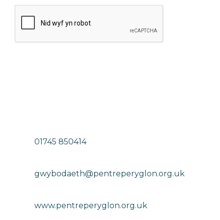
01745 850414
gwybodaeth@pentreperyglon.org.uk
www.pentreperyglon.org.uk