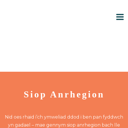
Siop Anrhegion
Nid oes rhaid i’ch ymweliad ddod i ben pan fyddwch
yn gadael – mae gennym siop anrhegion bach lle