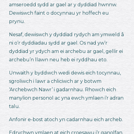
amseroedd sydd ar gael ar y dyddiad hwnnw.
Dewiswch faint o docynnau yr hoffech eu
prynu.
Nesaf, dewiswch y dyddiad rydych am ymweld â
ni o’r dyddiadau sydd ar gael. Os nad yw’r
dyddiad yr ydych am ei archebu ar gael, gellir ei
archebu’n llawn neu heb ei ryddhau eto.
Unwaith y byddwch wedi dewis eich tocynnau,
sgroliwch i lawr a chliciwch ar y botwm
‘Archebwch Nawr’ i gadarnhau. Rhowch eich
manylion personol ac yna ewch ymlaen i’r adran
talu.
Anfonir e-bost atoch yn cadarnhau eich archeb.
Edrychwn ymlaen at eich croesawu i’r ganolfan.