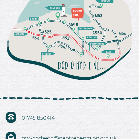
01745 850414
gwybodaeth@pentreperyglon.org.uk