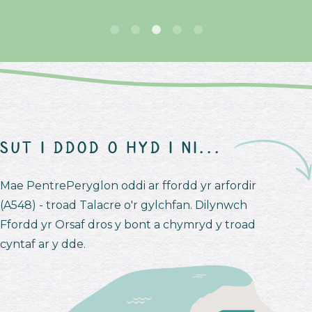
Sut i ddod o hyd i ni...
Mae PentrePeryglon oddi ar ffordd yr arfordir
(A548) - troad Talacre o'r gylchfan. Dilynwch
Ffordd yr Orsaf dros y bont a chymryd y troad
cyntaf ar y dde.