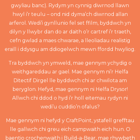
gwyliau banc). Rydym yn cynnig diwrnod llawn
hwyl i’r teulu – ond nid dyma’ch diwrnod allan
arferol. Wedi’i gynllunio fel set ffilm, byddwch yn
dilyn y llwybr dan do ar daith o’r cartref i’r traeth,
cefn gwlad a maes chwarae, a lleoliadau realistig
eraill i ddysgu am ddiogelwch mewn ffordd hwyliog.
Tra byddwch yn ymweld, mae gennym ychydig o
weithgareddau ar gael. Mae gennym ni’r Helfa
Ditectif Dirgel lle byddwch chi ar chwilota am
beryglon. Hefyd, mae gennym ni Helfa Drysor!
Allwch chi ddod o hyd i’r holl eitemau rydyn ni
wedi’u cuddio’n ofalus?
Mae gennym ni hefyd y CraftPoint, ystafell grefftau
lle gallwch chi greu eich campwaith eich hun. O
baentio crochenwaith i Build-a-Bear, mae rhywbeth