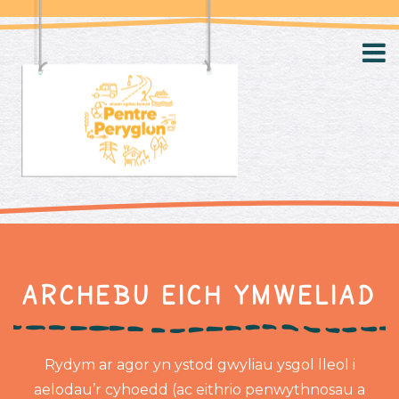
Archebu Eich Ymweliad
Rydym ar agor yn ystod gwyliau ysgol lleol i
aelodau’r cyhoedd (ac eithrio penwythnosau a