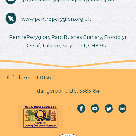
www.pentreperyglon.org.uk
PentrePeryglon, Parc Busnes Granary, Ffordd yr
Orsaf, Talacre, Sir y Fflint, CH8 9RL
Rhif Elusen: 1110156
dangerpoint Ltd: 5385184