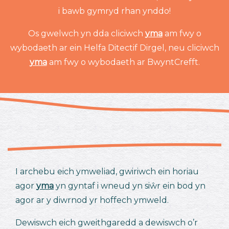
i bawb gymryd rhan ynddo!
Os gwelwch yn dda cliciwch
yma
am fwy o
wybodaeth ar ein Helfa Ditectif Dirgel, neu cliciwch
yma
am fwy o wybodaeth ar BwyntCrefft.
I archebu eich ymweliad, gwiriwch ein horiau
agor
yma
yn gyntaf i wneud yn siŵr ein bod yn
agor ar y diwrnod yr hoffech ymweld.
Dewiswch eich gweithgaredd a dewiswch o’r