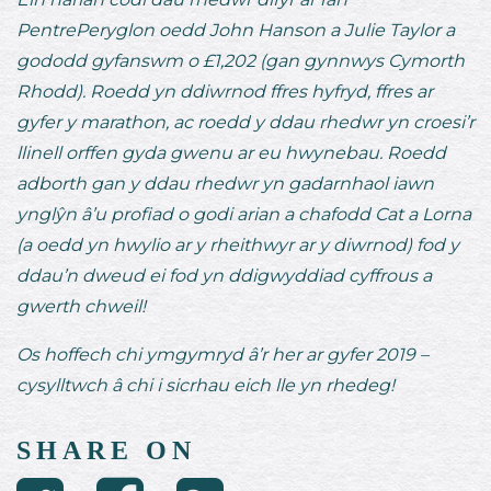
PentrePeryglon oedd John Hanson a Julie Taylor a
gododd gyfanswm o £1,202 (gan gynnwys Cymorth
Rhodd). Roedd yn ddiwrnod ffres hyfryd, ffres ar
gyfer y marathon, ac roedd y ddau rhedwr yn croesi’r
llinell orffen gyda gwenu ar eu hwynebau. Roedd
adborth gan y ddau rhedwr yn gadarnhaol iawn
ynglŷn â’u profiad o godi arian a chafodd Cat a Lorna
(a oedd yn hwylio ar y rheithwyr ar y diwrnod) fod y
ddau’n dweud ei fod yn ddigwyddiad cyffrous a
gwerth chweil!
Os hoffech chi ymgymryd â’r her ar gyfer 2019 –
cysylltwch â chi i sicrhau eich lle yn rhedeg!
SHARE ON