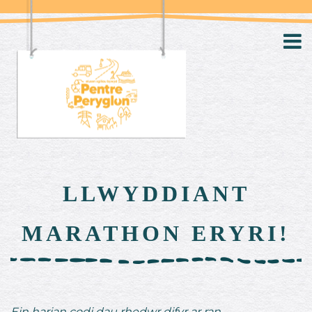
LLWYDDIANT
MARATHON ERYRI!
Ein harian codi dau rhedwr difyr ar ran