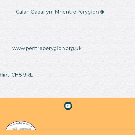
Calan Gaeaf ym MhentrePeryglon
www.pentreperyglon.org.uk
flint, CH8 9RL