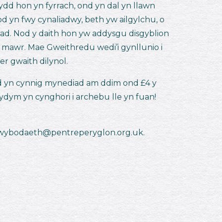
ydd hon yn fyrrach, ond yn dal yn llawn
d yn fwy cynaliadwy, beth yw ailgylchu, o
liad. Nod y daith hon yw addysgu disgyblion
h mawr. Mae Gweithredu wedi’i gynllunio i
r gwaith dilynol.
d yn cynnig mynediad am ddim ond £4 y
rydym yn cynghori i archebu lle yn fuan!
wybodaeth@pentreperyglon.org.uk
.