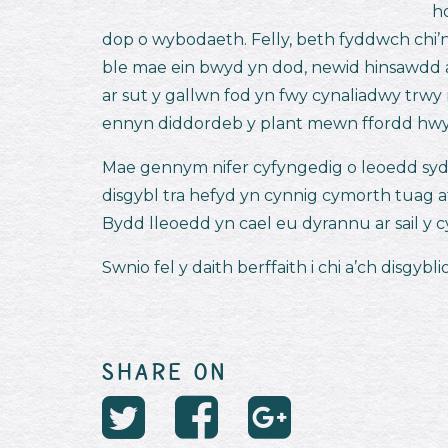
h
dop o wybodaeth. Felly, beth fyddwch chi’n
ble mae ein bwyd yn dod, newid hinsawdd a 
ar sut y gallwn fod yn fwy cynaliadwy trwy
ennyn diddordeb y plant mewn ffordd hwyl
Mae gennym nifer cyfyngedig o leoedd syd
disgybl tra hefyd yn cynnig cymorth tuag at
Bydd lleoedd yn cael eu dyrannu ar sail y cyn
Swnio fel y daith berffaith i chi a’ch disgy
SHARE ON