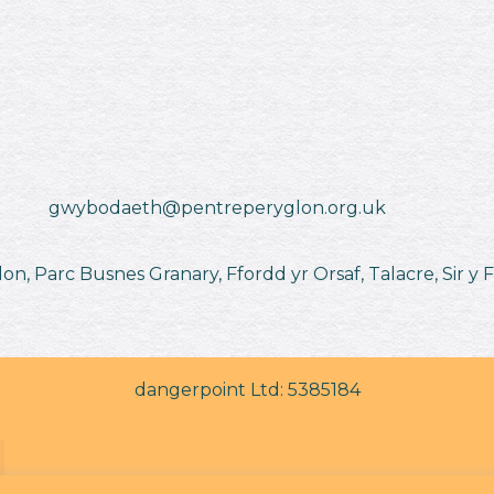
gwybodaeth@pentreperyglon.org.uk
n, Parc Busnes Granary, Ffordd yr Orsaf, Talacre, Sir y F
dangerpoint Ltd: 5385184