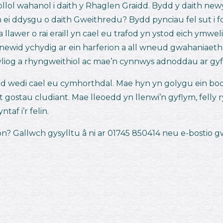
ollol wahanol i daith y Rhaglen Graidd. Bydd y daith new
 ei ddysgu o daith Gweithredu? Bydd pynciau fel sut i fo
llawer o rai eraill yn cael eu trafod yn ystod eich ymwe
 newid ychydig ar ein harferion a all wneud gwahaniaet
iog a rhyngweithiol ac mae’n cynnwys adnoddau ar gyfe
d wedi cael eu cymhorthdal. Mae hyn yn golygu ein bo
 gostau cludiant. Mae lleoedd yn llenwi’n gyflym, felly 
taf i’r felin.
blion? Gallwch gysylltu â ni ar 01745 850414 neu e-bostio
g